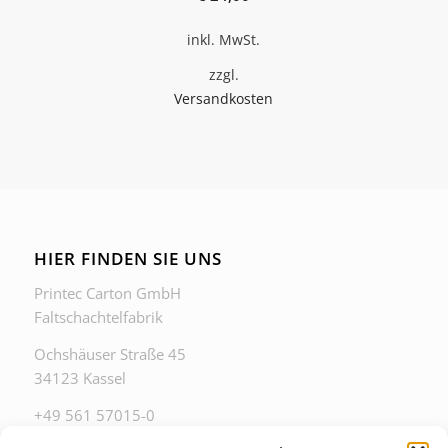
inkl. MwSt.
zzgl.
Versandkosten
HIER FINDEN SIE UNS
Printec Carton GmbH
Faltschachtelfabrik
Ochshäuser Straße 45
34123 Kassel
+49 561 57015-0
zentrale@printec-carton.de