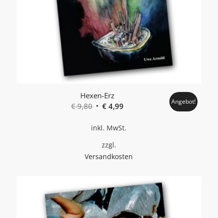
Hexen-Erz
Angebot!
Ursprünglicher
Aktueller
€
9,80
€
4,99
Preis
Preis
inkl. MwSt.
war:
ist:
€ 9,80
€ 4,99.
zzgl.
Versandkosten