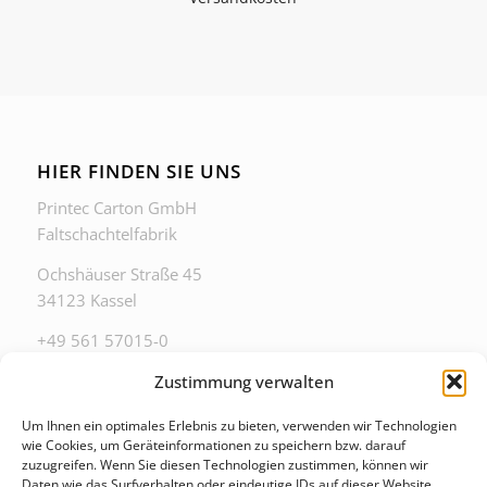
HIER FINDEN SIE UNS
Printec Carton GmbH
Faltschachtelfabrik
Ochshäuser Straße 45
34123 Kassel
+49 561 57015-0
zentrale@printec-carton.de
Zustimmung verwalten
Um Ihnen ein optimales Erlebnis zu bieten, verwenden wir Technologien
wie Cookies, um Geräteinformationen zu speichern bzw. darauf
zuzugreifen. Wenn Sie diesen Technologien zustimmen, können wir
Daten wie das Surfverhalten oder eindeutige IDs auf dieser Website