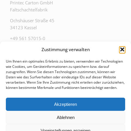
Printec Carton GmbH
Faltschachtelfabrik
Ochshäuser Straße 45
34123 Kassel
+49 561 57015-0
zentrale@printec-carton.de
Zustimmung verwalten
Um Ihnen ein optimales Erlebnis zu bieten, verwenden wir Technologien
wie Cookies, um Geräteinformationen zu speichern bzw. darauf
zuzugreifen. Wenn Sie diesen Technologien zustimmen, können wir
Daten wie das Surfverhalten oder eindeutige IDs auf dieser Website
ZU DIESEN ZEITEN ERREICHEN SIE UNS IM
verarbeiten. Wenn Sie Ihre Zustimmung nicht erteilen oder zurückziehen,
BÜRO
können bestimmte Merkmale und Funktionen beeinträchtigt werden.
Mo. – Fr. 8:00 – 17:00 Uhr
Akzeptieren
Ablehnen
Voreinstellungen anzeigen