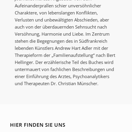
Aufeinander­prallen schier unversöhnlicher
Charak­tere, von lebens­langen Konflikten,
Verlusten und unbewältigten Ab­schie­den, aber
auch von der überdauernden Sehnsucht nach
Versöh­nung, Harmonie und Liebe. Im Zentrum
stehen die Begegnungen des in Süd­frankreich
lebenden Künstlers Andrew Hart Adler mit der
Therapieform der „Familienauf­stellung“ nach Bert
Hellinger. Der erzählerische Teil des Buches wird
untermauert von fachlichen Beschreibungen und
einer Einführung des Arztes, Psycho­analy­tikers
und Therapeuten Dr. Christian Münscher.
HIER FINDEN SIE UNS