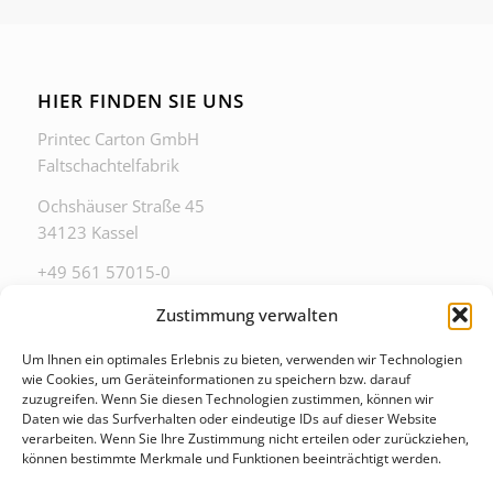
HIER FINDEN SIE UNS
Printec Carton GmbH
Faltschachtelfabrik
Ochshäuser Straße 45
34123 Kassel
+49 561 57015-0
zentrale@printec-carton.de
Zustimmung verwalten
Um Ihnen ein optimales Erlebnis zu bieten, verwenden wir Technologien
wie Cookies, um Geräteinformationen zu speichern bzw. darauf
zuzugreifen. Wenn Sie diesen Technologien zustimmen, können wir
Daten wie das Surfverhalten oder eindeutige IDs auf dieser Website
ZU DIESEN ZEITEN ERREICHEN SIE UNS IM
verarbeiten. Wenn Sie Ihre Zustimmung nicht erteilen oder zurückziehen,
BÜRO
können bestimmte Merkmale und Funktionen beeinträchtigt werden.