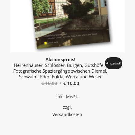
Aktionspreis!
Angebot!
Herrenhäuser, Schlösser, Burgen, Gutshöfe –
Foto­grafische Spaziergänge zwischen Diemel,
Schwalm, Eder, Fulda, Werra und Weser
Ursprünglicher
Aktueller
€
16,80
€
10,00
Preis
Preis
inkl. MwSt.
war:
ist:
€ 16,80
€ 10,00.
zzgl.
Versandkosten