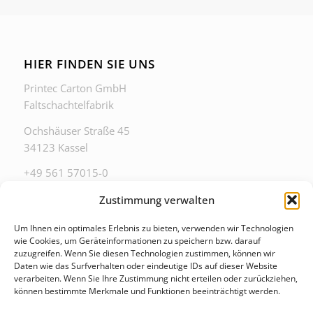
HIER FINDEN SIE UNS
Printec Carton GmbH
Faltschachtelfabrik
Ochshäuser Straße 45
34123 Kassel
+49 561 57015-0
zentrale@printec-carton.de
Zustimmung verwalten
Um Ihnen ein optimales Erlebnis zu bieten, verwenden wir Technologien
wie Cookies, um Geräteinformationen zu speichern bzw. darauf
zuzugreifen. Wenn Sie diesen Technologien zustimmen, können wir
Daten wie das Surfverhalten oder eindeutige IDs auf dieser Website
ZU DIESEN ZEITEN ERREICHEN SIE UNS IM
verarbeiten. Wenn Sie Ihre Zustimmung nicht erteilen oder zurückziehen,
BÜRO
können bestimmte Merkmale und Funktionen beeinträchtigt werden.