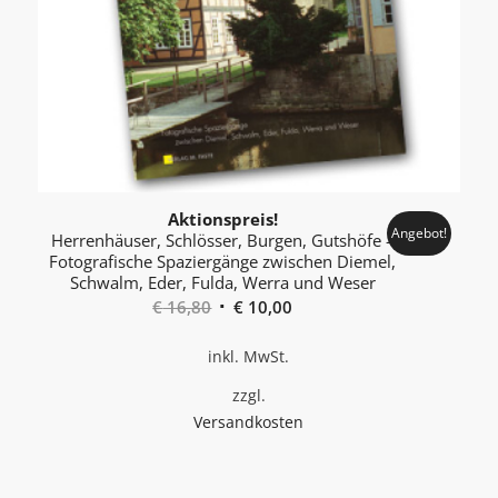
Aktionspreis!
Angebot!
Herrenhäuser, Schlösser, Burgen, Gutshöfe –
Foto­grafische Spaziergänge zwischen Diemel,
Schwalm, Eder, Fulda, Werra und Weser
Ursprünglicher
Aktueller
€
16,80
€
10,00
Preis
Preis
inkl. MwSt.
war:
ist:
€ 16,80
€ 10,00.
zzgl.
Versandkosten