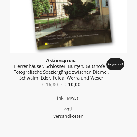
Aktionspreis!
Angebot!
Herrenhäuser, Schlösser, Burgen, Gutshöfe –
Foto­grafische Spaziergänge zwischen Diemel,
Schwalm, Eder, Fulda, Werra und Weser
Ursprünglicher
Aktueller
€
16,80
€
10,00
Preis
Preis
inkl. MwSt.
war:
ist:
€ 16,80
€ 10,00.
zzgl.
Versandkosten