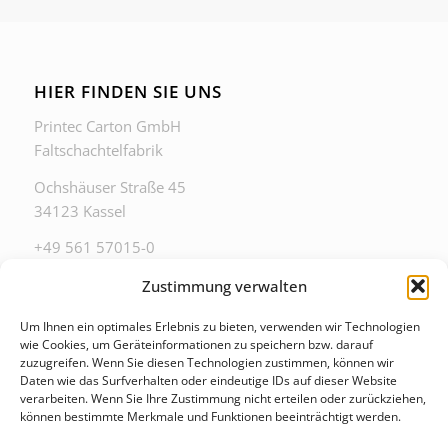
HIER FINDEN SIE UNS
Printec Carton GmbH
Faltschachtelfabrik
Ochshäuser Straße 45
34123 Kassel
+49 561 57015-0
zentrale@printec-carton.de
Zustimmung verwalten
Um Ihnen ein optimales Erlebnis zu bieten, verwenden wir Technologien
wie Cookies, um Geräteinformationen zu speichern bzw. darauf
zuzugreifen. Wenn Sie diesen Technologien zustimmen, können wir
Daten wie das Surfverhalten oder eindeutige IDs auf dieser Website
ZU DIESEN ZEITEN ERREICHEN SIE UNS IM
verarbeiten. Wenn Sie Ihre Zustimmung nicht erteilen oder zurückziehen,
BÜRO
können bestimmte Merkmale und Funktionen beeinträchtigt werden.