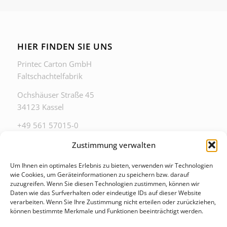
HIER FINDEN SIE UNS
Printec Carton GmbH
Faltschachtelfabrik
Ochshäuser Straße 45
34123 Kassel
+49 561 57015-0
zentrale@printec-carton.de
Zustimmung verwalten
Um Ihnen ein optimales Erlebnis zu bieten, verwenden wir Technologien
wie Cookies, um Geräteinformationen zu speichern bzw. darauf
zuzugreifen. Wenn Sie diesen Technologien zustimmen, können wir
Daten wie das Surfverhalten oder eindeutige IDs auf dieser Website
ZU DIESEN ZEITEN ERREICHEN SIE UNS IM
verarbeiten. Wenn Sie Ihre Zustimmung nicht erteilen oder zurückziehen,
BÜRO
können bestimmte Merkmale und Funktionen beeinträchtigt werden.