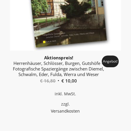
Aktionspreis!
Angebot!
Herrenhäuser, Schlösser, Burgen, Gutshöfe –
Foto­grafische Spaziergänge zwischen Diemel,
Schwalm, Eder, Fulda, Werra und Weser
Ursprünglicher
Aktueller
€
16,80
€
10,00
Preis
Preis
inkl. MwSt.
war:
ist:
€ 16,80
€ 10,00.
zzgl.
Versandkosten