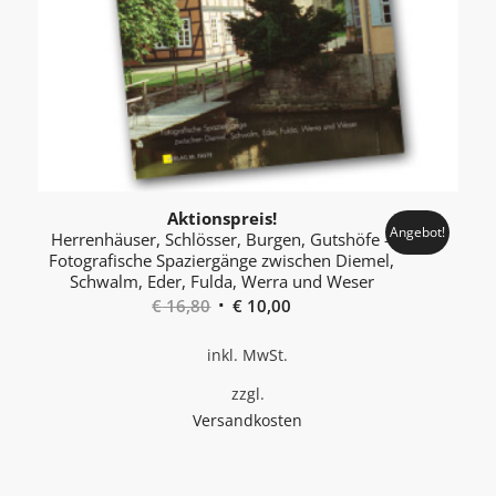
Aktionspreis!
Angebot!
Herrenhäuser, Schlösser, Burgen, Gutshöfe –
Foto­grafische Spaziergänge zwischen Diemel,
Schwalm, Eder, Fulda, Werra und Weser
Ursprünglicher
Aktueller
€
16,80
€
10,00
Preis
Preis
inkl. MwSt.
war:
ist:
€ 16,80
€ 10,00.
zzgl.
Versandkosten