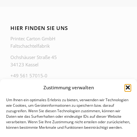
HIER FINDEN SIE UNS
Printec Carton GmbH
Faltschachtelfabrik
Ochshäuser Straße 45
34123 Kassel
+49 561 57015-0
zentrale@printec-carton.de
Zustimmung verwalten
Um Ihnen ein optimales Erlebnis zu bieten, verwenden wir Technologien
wie Cookies, um Geräteinformationen zu speichern bzw. darauf
zuzugreifen. Wenn Sie diesen Technologien zustimmen, können wir
Daten wie das Surfverhalten oder eindeutige IDs auf dieser Website
ZU DIESEN ZEITEN ERREICHEN SIE UNS IM
verarbeiten. Wenn Sie Ihre Zustimmung nicht erteilen oder zurückziehen,
BÜRO
können bestimmte Merkmale und Funktionen beeinträchtigt werden.