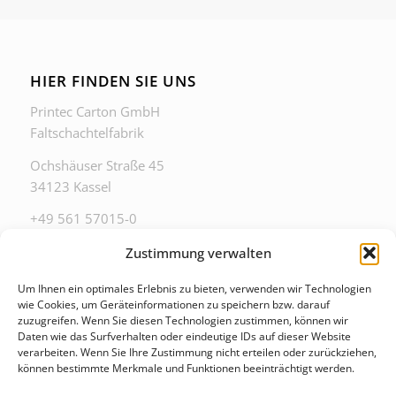
HIER FINDEN SIE UNS
Printec Carton GmbH
Faltschachtelfabrik
Ochshäuser Straße 45
34123 Kassel
+49 561 57015-0
zentrale@printec-carton.de
Zustimmung verwalten
Um Ihnen ein optimales Erlebnis zu bieten, verwenden wir Technologien
wie Cookies, um Geräteinformationen zu speichern bzw. darauf
zuzugreifen. Wenn Sie diesen Technologien zustimmen, können wir
Daten wie das Surfverhalten oder eindeutige IDs auf dieser Website
ZU DIESEN ZEITEN ERREICHEN SIE UNS IM
verarbeiten. Wenn Sie Ihre Zustimmung nicht erteilen oder zurückziehen,
BÜRO
können bestimmte Merkmale und Funktionen beeinträchtigt werden.