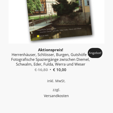
Aktionspreis!
Angebot!
Herrenhäuser, Schlösser, Burgen, Gutshöfe –
Foto­grafische Spaziergänge zwischen Diemel,
Schwalm, Eder, Fulda, Werra und Weser
Ursprünglicher
Aktueller
€
16,80
€
10,00
Preis
Preis
inkl. MwSt.
war:
ist:
€ 16,80
€ 10,00.
zzgl.
Versandkosten